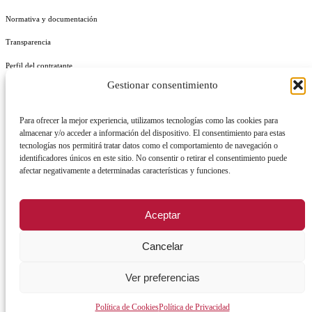
Normativa y documentación
Transparencia
Perfil del contratante
Gestionar consentimiento
Plan de Medidas Antifraude
Identidad Corporativa
Para ofrecer la mejor experiencia, utilizamos tecnologías como las cookies para
almacenar y/o acceder a información del dispositivo. El consentimiento para estas
tecnologías nos permitirá tratar datos como el comportamiento de navegación o
identificadores únicos en este sitio. No consentir o retirar el consentimiento puede
afectar negativamente a determinadas características y funciones.
AVISO LEGAL
POLÍTICA DE PRIVACIDAD
POLÍTICA DE COOKIES
Aceptar
POLÍTICA DE SEGURIDAD
REGISTRO DE ACTIVIDADES DE TRATAMIENTO
Cancelar
Ver preferencias
Facebook
X
Instagram
YouTu
Política de Cookies
Política de Privacidad