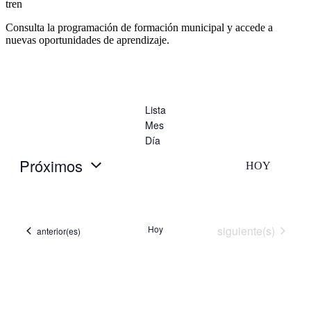
tren
Consulta la programación de formación municipal y accede a
nuevas oportunidades de aprendizaje.
Lista
Mes
Día
Próximos
HOY
Selecciona
la
fecha.
Eventos
Hoy
siguiente(s)
Eventos
anterior(es)