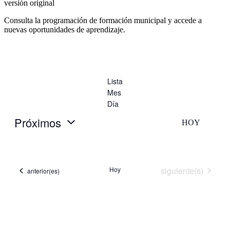
versión original
Consulta la programación de formación municipal y accede a
nuevas oportunidades de aprendizaje.
Lista
Mes
Día
Próximos
HOY
Selecciona
la
fecha.
Eventos
Hoy
siguiente(s)
Eventos
anterior(es)