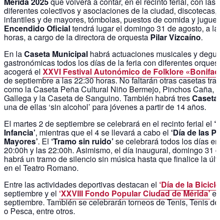
Mérida 2025
que volverá a contar, en el recinto ferial, con las
diferentes colectivos y asociaciones de la ciudad, discotecas,
infantiles y de mayores, tómbolas, puestos de comida y juguete
Encendido Oficial
tendrá lugar el domingo 31 de agosto, a la
horas, a cargo de la directora de orquesta
Pilar Vizcaíno
.
En la
Caseta Municipal
habrá actuaciones musicales y degu
gastronómicas todos los días de la feria con diferentes orques
acogerá el
XXVI Festival Autonómico de Folklore «Bonifaci
de septiembre a las 22:30 horas. No faltarán otras casetas tra
como la Caseta Peña Cultural Niño Bermejo, Pinchos Caña, 
Gallega y la Caseta de Sanguino. También habrá tres
Caseta
una de ellas ‘sin alcohol’ para jóvenes a partir de 14 años.
El martes 2 de septiembre se celebrará en el recinto ferial el
‘
Infancia’
, mientras que el 4 se llevará a cabo el
‘Día de las 
Mayores’
. El
‘Tramo sin ruido’
se celebrará todos los días ent
20:00h y las 22:00h. Asimismo, el día inaugural, domingo 31 
habrá un tramo de silencio sin música hasta que finalice la úl
en el Teatro Romano.
Entre las actividades deportivas destacan el
‘Día de la Bicicle
septiembre y el
‘XXVIII Fondo Popular Ciudad de Mérida’
el
septiembre. También se celebrarán torneos de Tenis, Tenis de
o Pesca, entre otros.