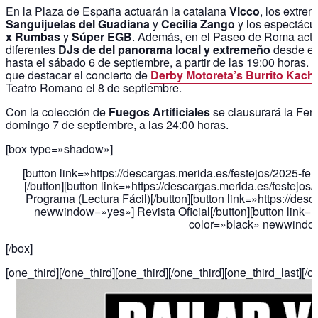
En la Plaza de España actuarán la catalana
Vicco
, los extre
Sanguijuelas del Guadiana
y
Cecilia Zango
y los espectácu
x Rumbas
y
Súper EGB
. Además, en el Paseo de Roma act
diferentes
DJs de del panorama local y extremeño
desde el
hasta el sábado 6 de septiembre, a partir de las 19:00 horas.
que destacar el concierto de
Derby Motoreta’s Burrito Kach
Teatro Romano el 8 de septiembre.
Con la colección de
Fuegos Artificiales
se clausurará la Feri
domingo 7 de septiembre, a las 24:00 horas.
[box type=»shadow»]
[button link=»https://descargas.merida.es/festejos/2025
[/button][button link=»https://descargas.merida.es/festej
Programa (Lectura Fácil)[/button][button link=»https://des
newwindow=»yes»] Revista Oficial[/button][button link=»
color=»black» newwindow=
[/box]
[one_third]
[/one_third][one_third]
[/one_third][one_third_last]
[/o