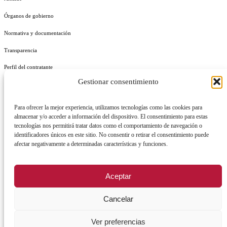
Órganos de gobierno
Normativa y documentación
Transparencia
Perfil del contratante
Gestionar consentimiento
Plan de Medidas Antifraude
Identidad Corporativa
Para ofrecer la mejor experiencia, utilizamos tecnologías como las cookies para
almacenar y/o acceder a información del dispositivo. El consentimiento para estas
tecnologías nos permitirá tratar datos como el comportamiento de navegación o
identificadores únicos en este sitio. No consentir o retirar el consentimiento puede
afectar negativamente a determinadas características y funciones.
AVISO LEGAL
POLÍTICA DE PRIVACIDAD
POLÍTICA DE COOKIES
Aceptar
POLÍTICA DE SEGURIDAD
REGISTRO DE ACTIVIDADES DE TRATAMIENTO
Cancelar
Ver preferencias
Facebook
X
Instagram
YouTu