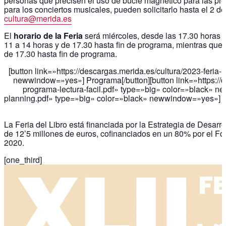
personas que precisen el uso de buclé magnético para las pres
para los conciertos musicales, pueden solicitarlo hasta el 2 d
cultura@merida.es
El
horario de la Feria
será miércoles, desde las 17.30 horas h
11 a 14 horas y de 17.30 hasta fin de programa, mientras que 
de 17.30 hasta fin de programa.
[button link=»https://descargas.merida.es/cultura/2023-feria
newwindow=»yes»] Programa[/button][button link=»https://de
programa-lectura-facil.pdf» type=»big» color=»black» new
planning.pdf» type=»big» color=»black» newwindow=»yes»] Plan
La Feria del Libro está financiada por la Estrategia de Desar
de 12’5 millones de euros, cofinanciados en un 80% por el F
2020.
[one_third]