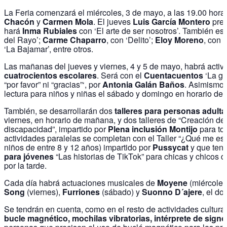
La Feria comenzará el miércoles, 3 de mayo, a las 19.00 hora
Chacón
y
Carmen Mola
. El jueves
Luis García Montero
pres
hará
Inma Rubiales
con ‘El arte de ser nosotros’. También est
del Rayo’;
Carme Chaparro
, con ‘Delito’;
Eloy Moreno
, con 
‘La Bajamar’, entre otros.
Las mañanas del jueves y viernes, 4 y 5 de mayo, habrá activ
cuatrocientos escolares
. Será con el
Cuentacuentos
‘La gr
“por favor” ni “gracias”‘, por
Antonia Galán Baños
. Asimismo,
lectura para niños y niñas el sábado y domingo en horario de
También, se desarrollarán dos
talleres para personas adult
viernes, en horario de mañana, y dos talleres de “Creación d
discapacidad”, impartido por
Plena inclusión Montijo
para tod
actividades paralelas se completan con el Taller “¿Qué me e
niños de entre 8 y 12 años) impartido por
Pussycat
y que tend
para jóvenes
“Las historias de TikTok” para chicas y chicos 
por la tarde.
Cada día habrá actuaciones musicales de
Moyene
(miércoles
Song
(viernes),
Furriones
(sábado) y
Suonno D´ajere
, el do
Se tendrán en cuenta, como en el resto de actividades cultura
bucle magnético, mochilas vibratorias, intérprete de signo