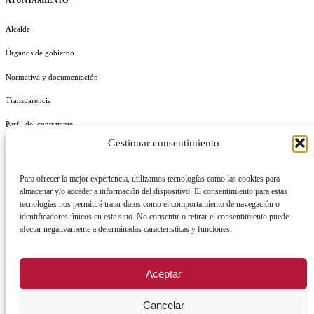
AYUNTAMIENTO
Alcalde
Órganos de gobierno
Normativa y documentación
Transparencia
Perfil del contratante
Gestionar consentimiento
Plan de Medidas Antifraude
Identidad Corporativa
Para ofrecer la mejor experiencia, utilizamos tecnologías como las cookies para
almacenar y/o acceder a información del dispositivo. El consentimiento para estas
tecnologías nos permitirá tratar datos como el comportamiento de navegación o
identificadores únicos en este sitio. No consentir o retirar el consentimiento puede
afectar negativamente a determinadas características y funciones.
AVISO LEGAL
POLÍTICA DE PRIVACIDAD
POLÍTICA DE COOKIES
Aceptar
POLÍTICA DE SEGURIDAD
REGISTRO DE ACTIVIDADES DE TRATAMIENTO
Cancelar