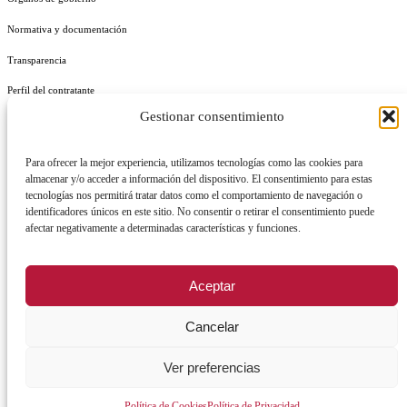
Normativa y documentación
Transparencia
Perfil del contratante
Gestionar consentimiento
Plan de Medidas Antifraude
Identidad Corporativa
Para ofrecer la mejor experiencia, utilizamos tecnologías como las cookies para
almacenar y/o acceder a información del dispositivo. El consentimiento para estas
tecnologías nos permitirá tratar datos como el comportamiento de navegación o
identificadores únicos en este sitio. No consentir o retirar el consentimiento puede
afectar negativamente a determinadas características y funciones.
AVISO LEGAL
POLÍTICA DE PRIVACIDAD
POLÍTICA DE COOKIES
Aceptar
POLÍTICA DE SEGURIDAD
REGISTRO DE ACTIVIDADES DE TRATAMIENTO
Cancelar
Ver preferencias
Facebook
X
Instagram
YouTu
Política de Cookies
Política de Privacidad