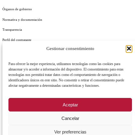
Órganos de gobierno
Normativa y documentación
Transparencia
Perfil del contratante
Gestionar consentimiento
Plan de Medidas Antifraude
Identidad Corporativa
Para ofrecer la mejor experiencia, utilizamos tecnologías como las cookies para
almacenar y/o acceder a información del dispositivo. El consentimiento para estas
tecnologías nos permitirá tratar datos como el comportamiento de navegación o
identificadores únicos en este sitio. No consentir o retirar el consentimiento puede
afectar negativamente a determinadas características y funciones.
AVISO LEGAL
POLÍTICA DE PRIVACIDAD
POLÍTICA DE COOKIES
Aceptar
POLÍTICA DE SEGURIDAD
REGISTRO DE ACTIVIDADES DE TRATAMIENTO
Cancelar
Ver preferencias
Facebook
X
Instagram
YouTu