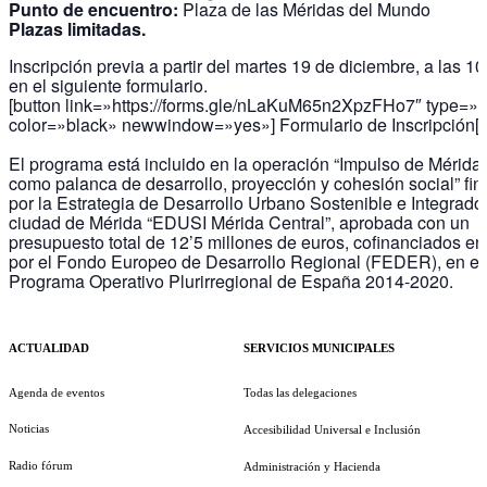
Punto de encuentro:
Plaza de las Méridas del Mundo
Plazas limitadas.
Inscripción previa a partir del martes 19 de diciembre, a las 10
en el siguiente formulario.
[button link=»https://forms.gle/nLaKuM65n2XpzFHo7″ type=»
color=»black» newwindow=»yes»] Formulario de Inscripción[/
El programa está incluido en la operación “Impulso de Mérida 
como palanca de desarrollo, proyección y cohesión social” fi
por la Estrategia de Desarrollo Urbano Sostenible e Integrado
ciudad de Mérida “EDUSI Mérida Central”, aprobada con un
presupuesto total de 12’5 millones de euros, cofinanciados e
por el Fondo Europeo de Desarrollo Regional (FEDER), en el
Programa Operativo Plurirregional de España 2014-2020.
ACTUALIDAD
SERVICIOS MUNICIPALES
Agenda de eventos
Todas las delegaciones
Noticias
Accesibilidad Universal e Inclusión
Radio fórum
Administración y Hacienda