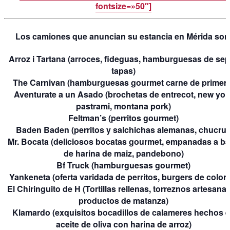
fontsize=»50″]
Los camiones que anuncian su estancia en Mérida son
Arroz i Tartana
(arroces, fideguas, hamburguesas de sep
tapas)
The Carnivan
(hamburguesas gourmet carne de primera
Aventurate a un Asado
(brochetas de entrecot, new yor
pastrami, montana pork)
Feltman’s
(perritos gourmet)
Baden Baden
(perritos y salchichas alemanas, chucrut
Mr. Bocata
(deliciosos bocatas gourmet, empanadas a b
de harina de maiz, pandebono)
Bf Truck
(hamburguesas gourmet)
Yankeneta
(oferta varidada de perritos, burgers de color
El Chiringuito de H
(Tortillas rellenas, torreznos artesanal
productos de matanza)
Klamardo
(exquisitos bocadillos de calameres hechos 
aceite de oliva con harina de arroz)