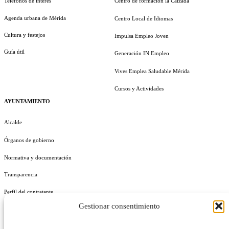
Teléfonos de interés
Centro de formación la Calzada
Agenda urbana de Mérida
Centro Local de Idiomas
Cultura y festejos
Impulsa Empleo Joven
Guía útil
Generación IN Empleo
Vives Emplea Saludable Mérida
Cursos y Actividades
AYUNTAMIENTO
Alcalde
Órganos de gobierno
Normativa y documentación
Transparencia
Perfil del contratante
Gestionar consentimiento
Plan de Medidas Antifraude
Identidad Corporativa