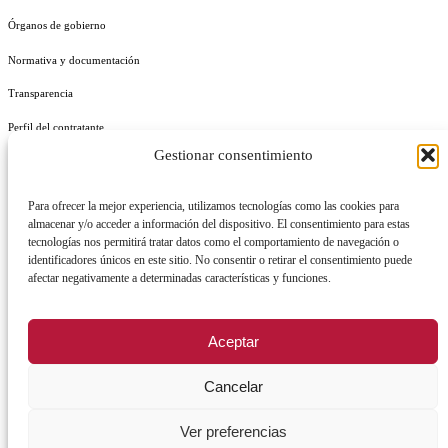
Órganos de gobierno
Normativa y documentación
Transparencia
Perfil del contratante
Gestionar consentimiento
Plan de Medidas Antifraude
Identidad Corporativa
Para ofrecer la mejor experiencia, utilizamos tecnologías como las cookies para
almacenar y/o acceder a información del dispositivo. El consentimiento para estas
tecnologías nos permitirá tratar datos como el comportamiento de navegación o
identificadores únicos en este sitio. No consentir o retirar el consentimiento puede
afectar negativamente a determinadas características y funciones.
AVISO LEGAL
POLÍTICA DE PRIVACIDAD
POLÍTICA DE COOKIES
Aceptar
POLÍTICA DE SEGURIDAD
REGISTRO DE ACTIVIDADES DE TRATAMIENTO
Cancelar
Ver preferencias
Facebook
X
Instagram
YouTu