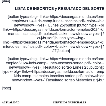
[box]
LISTA DE INSCRITOS y RESULTADO DEL SORTE
[button type=»big» link=»https://descargas.merida.es/forma
empleo/2024-kids-camp-lunes-inscritos.pdf» color=»bla
newwindow=»yes»] Lunes 25[/button][button type=»bi
link=»https://descargas.merida.es/formacion-empleo/2024-ki
martes-inscritos.pdf» color=»black» newwindow=»yes»] M
26[/button][button type=»big»
link=»https://descargas.merida.es/formacion-empleo/2024-ki
miercoles-inscritos.pdf» color=»black» newwindow=»yes»] M
27[/button]
[button type=»big» link=»https://descargas.merida.es/forma
empleo/2024-kids-camp-lunes-inscritos-sorteo.pdf» color=»
newwindow=»yes»] Resultado sorteo Lunes 25[/button][bu
type=»big» link=»https://descargas.merida.es/formacion-empl
kids-camp-miercoles-inscritos-sorteo.pdf» color=»blac
newwindow=»yes»] Resultado sorteo Miércoles 27[/butt
[/box]
ACTUALIDAD
SERVICIOS MUNICIPALES