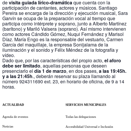
de
visita guiada lírico-dramática
que cuenta con la
participación de cantantes, actores y músicos. Santiago
Pereira se encarga de la dirección y ejecución musical, Sara
Garvín se ocupa de la preparación vocal al tiempo que
participa como intérprete y soprano, junto a Alberto Martínez
(barítono) y Mariló Valsera (soprano). Así mismo intervienen
como actores Cándido Gómez, Nuqui Fernández y Marisol
Díaz. María Engo es la responsable del vestuario, Carmen
García del maquillaje, la empresa Sonijalama de la
iluminación y el sonido y Félix Méndez de la fotografía y
vídeo.
Dado que, por las características del propio acto,
el aforo
debe ser limitado
, aquellas personas que deseen
presenciarlo el
día 1 de marzo
, en dos pases,
a las 19:45h.
y a las 21:45h
., deberán reservar su plaza llamando al
número 924311690 ext. 23, en horario de oficina, de 9 a 14
horas.
ACTUALIDAD
SERVICIOS MUNICIPALES
Agenda de eventos
Todas las delegaciones
Noticias
Accesibilidad Universal e Inclusión