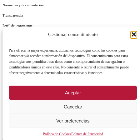
Normativa y documentación
Transparencia
Perfil del contratante
Gestionar consentimiento
Plan de Medidas Antifraude
Identidad Corporativa
Para ofrecer la mejor experiencia, utilizamos tecnologías como las cookies para
almacenar y/o acceder a información del dispositivo. El consentimiento para estas
tecnologías nos permitirá tratar datos como el comportamiento de navegación o
identificadores únicos en este sitio. No consentir o retirar el consentimiento puede
afectar negativamente a determinadas características y funciones.
AVISO LEGAL
POLÍTICA DE PRIVACIDAD
POLÍTICA DE COOKIES
Aceptar
POLÍTICA DE SEGURIDAD
REGISTRO DE ACTIVIDADES DE TRATAMIENTO
Cancelar
Ver preferencias
Facebook
X
Instagram
YouTu
Política de Cookies
Política de Privacidad