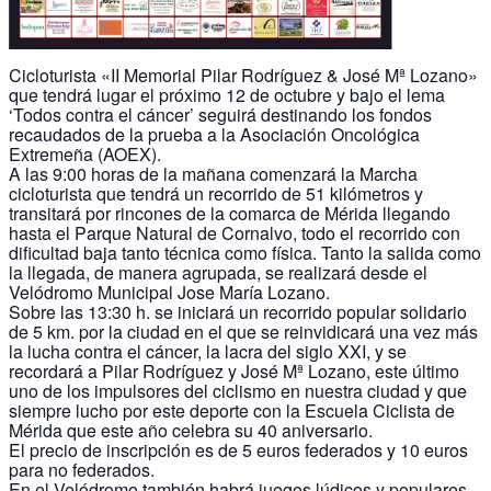
Cicloturista «II Memorial Pilar Rodríguez & José Mª Lozano»
que tendrá lugar el próximo 12 de octubre y bajo el lema
‘Todos contra el cáncer’ seguirá destinando los fondos
recaudados de la prueba a la Asociación Oncológica
Extremeña (AOEX).
A las 9:00 horas de la mañana comenzará la Marcha
cicloturista que tendrá un recorrido de 51 kilómetros y
transitará por rincones de la comarca de Mérida llegando
hasta el Parque Natural de Cornalvo, todo el recorrido con
dificultad baja tanto técnica como física. Tanto la salida como
la llegada, de manera agrupada, se realizará desde el
Velódromo Municipal Jose María Lozano.
Sobre las 13:30 h. se iniciará un recorrido popular solidario
de 5 km. por la ciudad en el que se reinvidicará una vez más
la lucha contra el cáncer, la lacra del siglo XXI, y se
recordará a Pilar Rodríguez y José Mª Lozano, este último
uno de los impulsores del ciclismo en nuestra ciudad y que
siempre lucho por este deporte con la Escuela Ciclista de
Mérida que este año celebra su 40 aniversario.
El precio de inscripción es de 5 euros federados y 10 euros
para no federados.
En el Velódromo también habrá juegos lúdicos y populares,