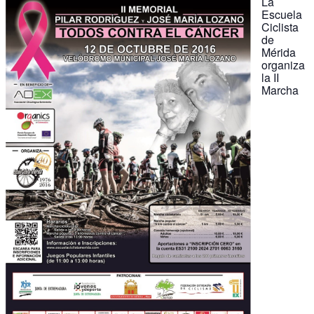
La
Escuela
Ciclista
de
Mérida
organiza
la II
Marcha