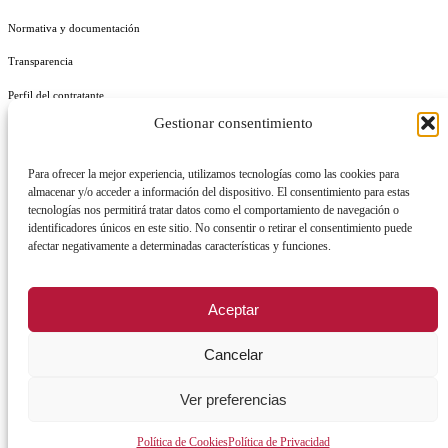
Normativa y documentación
Transparencia
Perfil del contratante
Gestionar consentimiento
Plan de Medidas Antifraude
Identidad Corporativa
Para ofrecer la mejor experiencia, utilizamos tecnologías como las cookies para
almacenar y/o acceder a información del dispositivo. El consentimiento para estas
tecnologías nos permitirá tratar datos como el comportamiento de navegación o
identificadores únicos en este sitio. No consentir o retirar el consentimiento puede
afectar negativamente a determinadas características y funciones.
AVISO LEGAL
POLÍTICA DE PRIVACIDAD
POLÍTICA DE COOKIES
Aceptar
POLÍTICA DE SEGURIDAD
REGISTRO DE ACTIVIDADES DE TRATAMIENTO
Cancelar
Ver preferencias
Facebook
X
Instagram
YouTu
Política de Cookies
Política de Privacidad