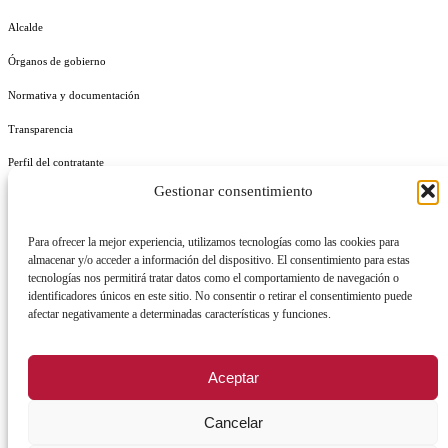
Alcalde
Órganos de gobierno
Normativa y documentación
Transparencia
Perfil del contratante
Gestionar consentimiento
Plan de Medidas Antifraude
Identidad Corporativa
Para ofrecer la mejor experiencia, utilizamos tecnologías como las cookies para
almacenar y/o acceder a información del dispositivo. El consentimiento para estas
tecnologías nos permitirá tratar datos como el comportamiento de navegación o
identificadores únicos en este sitio. No consentir o retirar el consentimiento puede
afectar negativamente a determinadas características y funciones.
AVISO LEGAL
POLÍTICA DE PRIVACIDAD
POLÍTICA DE COOKIES
Aceptar
POLÍTICA DE SEGURIDAD
REGISTRO DE ACTIVIDADES DE TRATAMIENTO
Cancelar