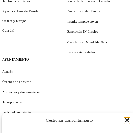
Teléfonos de interés
Centro de formación la Calzada
Agenda urbana de Mérida
Centro Local de Idiomas
Cultura y festejos
Impulsa Empleo Joven
Guía útil
Generación IN Empleo
Vives Emplea Saludable Mérida
Cursos y Actividades
AYUNTAMIENTO
Alcalde
Órganos de gobierno
Normativa y documentación
Transparencia
Perfil del contratante
Gestionar consentimiento
Plan de Medidas Antifraude
Identidad Corporativa