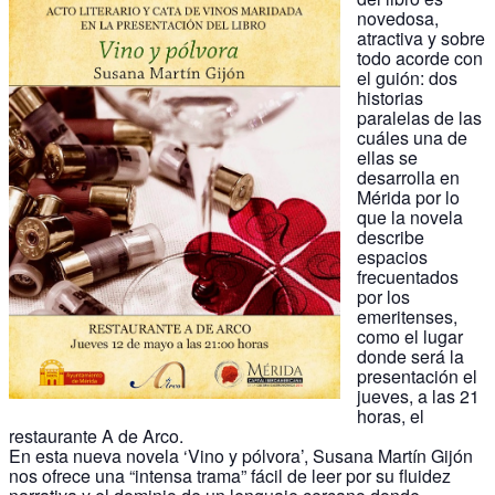
novedosa,
atractiva y sobre
todo acorde con
el guión: dos
historias
paralelas de las
cuáles una de
ellas se
desarrolla en
Mérida por lo
que la novela
describe
espacios
frecuentados
por los
emeritenses,
como el lugar
donde será la
presentación el
jueves, a las 21
horas, el
restaurante A de Arco.
En esta nueva novela ‘Vino y pólvora’, Susana Martín Gijón
nos ofrece una “intensa trama” fácil de leer por su fluidez