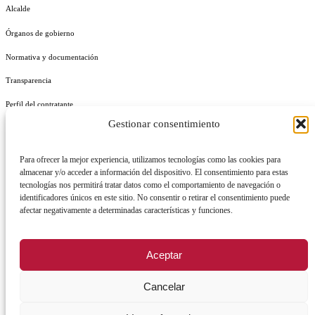
Alcalde
Órganos de gobierno
Normativa y documentación
Transparencia
Perfil del contratante
Gestionar consentimiento
Plan de Medidas Antifraude
Identidad Corporativa
Para ofrecer la mejor experiencia, utilizamos tecnologías como las cookies para
almacenar y/o acceder a información del dispositivo. El consentimiento para estas
tecnologías nos permitirá tratar datos como el comportamiento de navegación o
identificadores únicos en este sitio. No consentir o retirar el consentimiento puede
afectar negativamente a determinadas características y funciones.
AVISO LEGAL
POLÍTICA DE PRIVACIDAD
POLÍTICA DE COOKIES
Aceptar
POLÍTICA DE SEGURIDAD
REGISTRO DE ACTIVIDADES DE TRATAMIENTO
Cancelar