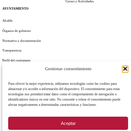
Cursos y Actividades
AYUNTAMIENTO
Alcalde
Órganos de gobierno
Normativa y documentación
Transparencia
Perfil del contratante
Gestionar consentimiento
Plan de Medidas Antifraude
Identidad Corporativa
Para ofrecer la mejor experiencia, utilizamos tecnologías como las cookies para
almacenar y/o acceder a información del dispositivo. El consentimiento para estas
tecnologías nos permitirá tratar datos como el comportamiento de navegación o
identificadores únicos en este sitio. No consentir o retirar el consentimiento puede
afectar negativamente a determinadas características y funciones.
AVISO LEGAL
POLÍTICA DE PRIVACIDAD
POLÍTICA DE COOKIES
Aceptar
POLÍTICA DE SEGURIDAD
REGISTRO DE ACTIVIDADES DE TRATAMIENTO