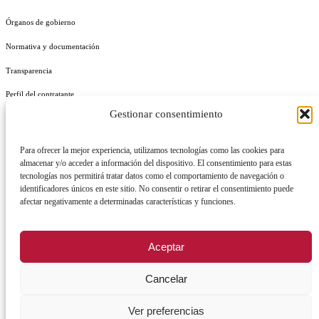
Órganos de gobierno
Normativa y documentación
Transparencia
Perfil del contratante
Gestionar consentimiento
Plan de Medidas Antifraude
Identidad Corporativa
Para ofrecer la mejor experiencia, utilizamos tecnologías como las cookies para
almacenar y/o acceder a información del dispositivo. El consentimiento para estas
tecnologías nos permitirá tratar datos como el comportamiento de navegación o
identificadores únicos en este sitio. No consentir o retirar el consentimiento puede
afectar negativamente a determinadas características y funciones.
AVISO LEGAL
POLÍTICA DE PRIVACIDAD
POLÍTICA DE COOKIES
Aceptar
POLÍTICA DE SEGURIDAD
REGISTRO DE ACTIVIDADES DE TRATAMIENTO
Cancelar
Ver preferencias
Facebook
X
Instagram
YouTu