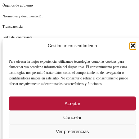
Órganos de gobierno
Normativa y documentación
Transparencia
Perfil del contratante
Gestionar consentimiento
Plan de Medidas Antifraude
Identidad Corporativa
Para ofrecer la mejor experiencia, utilizamos tecnologías como las cookies para
almacenar y/o acceder a información del dispositivo. El consentimiento para estas
tecnologías nos permitirá tratar datos como el comportamiento de navegación o
identificadores únicos en este sitio. No consentir o retirar el consentimiento puede
afectar negativamente a determinadas características y funciones.
AVISO LEGAL
POLÍTICA DE PRIVACIDAD
POLÍTICA DE COOKIES
Aceptar
POLÍTICA DE SEGURIDAD
REGISTRO DE ACTIVIDADES DE TRATAMIENTO
Cancelar
Ver preferencias
Facebook
X
Instagram
YouTu