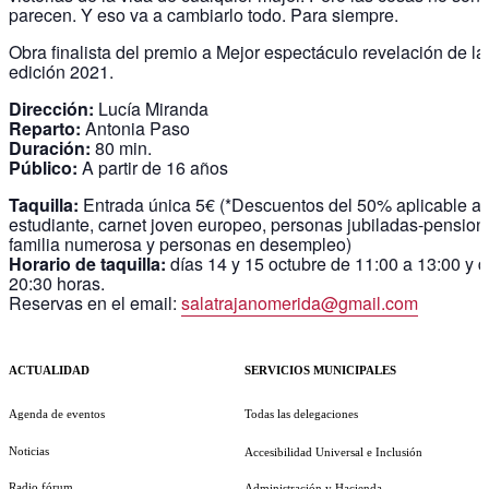
parecen. Y eso va a cambiarlo todo. Para siempre.
Obra finalista del premio a Mejor espectáculo revelación de l
edición 2021.
Dirección:
Lucía Miranda
Reparto:
Antonia Paso
Duración:
80 min.
Público:
A partir de 16 años
Taquilla:
Entrada única 5€ (*Descuentos del 50% aplicable a:
estudiante, carnet joven europeo, personas jubiladas-pensioni
familia numerosa y personas en desempleo)
Horario de taquilla:
días 14 y 15 octubre de 11:00 a 13:00 y 
20:30 horas.
Reservas en el email:
salatrajanomerida@gmail.com
ACTUALIDAD
SERVICIOS MUNICIPALES
Agenda de eventos
Todas las delegaciones
Noticias
Accesibilidad Universal e Inclusión
Radio fórum
Administración y Hacienda