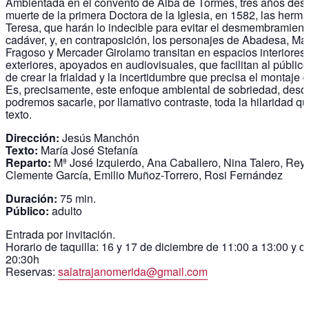
Ambientada en el convento de Alba de Tormes, tres años des
muerte de la primera Doctora de la Iglesia, en 1582, las herm
Teresa, que harán lo indecible para evitar el desmembramient
cadáver, y, en contraposición, los personajes de Abadesa, Ma
Fragoso y Mercader Girolamo transitan en espacios interiores 
exteriores, apoyados en audiovisuales, que facilitan al público
de crear la frialdad y la incertidumbre que precisa el montaje d
Es, precisamente, este enfoque ambiental de sobriedad, desd
podremos sacarle, por llamativo contraste, toda la hilaridad qu
texto.
Dirección:
Jesús Manchón
Texto:
María José Stefanía
Reparto:
Mª José Izquierdo, Ana Caballero, Nina Talero, Rey
Clemente García, Emilio Muñoz-Torrero, Rosi Fernández
Duración:
75 min.
Público:
adulto
Entrada por invitación.
Horario de taquilla: 16 y 17 de diciembre de 11:00 a 13:00 y d
20:30h
Reservas:
salatrajanomerida@gmail.com