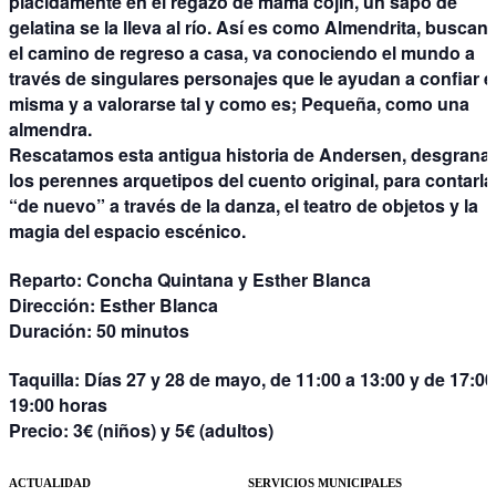
plácidamente en el regazo de mamá cojín, un sapo de
gelatina se la lleva al río. Así es como Almendrita, buscan
el camino de regreso a casa, va conociendo el mundo a
través de singulares personajes que le ayudan a confiar e
misma y a valorarse tal y como es; Pequeña, como una
almendra.
Rescatamos esta antigua historia de Andersen, desgran
los perennes arquetipos del cuento original, para contarla
“de nuevo” a través de la danza, el teatro de objetos y la
magia del espacio escénico.
Reparto
: Concha Quintana y Esther Blanca
Dirección
: Esther Blanca
Duración
: 50 minutos
Taquilla
: Días 27 y 28 de mayo, de 11:00 a 13:00 y de 17:00
19:00 horas
Precio
: 3€ (niños) y 5€ (adultos)
ACTUALIDAD
SERVICIOS MUNICIPALES