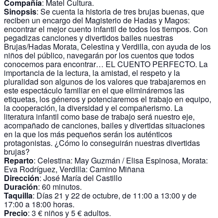
Compañía
: Matel Cultura.
Sinopsis
: Se cuenta la historia de tres brujas buenas, que
reciben un encargo del Magisterio de Hadas y Magos:
encontrar el mejor cuento infantil de todos los tiempos. Con
pegadizas canciones y divertidos bailes nuestras
Brujas/Hadas Morata, Celestina y Verdilla, con ayuda de los
niños del público, navegarán por los cuentos que todos
conocemos para encontrar… EL CUENTO PERFECTO. La
importancia de la lectura, la amistad, el respeto y la
pluralidad son algunos de los valores que trabajaremos en
este espectáculo familiar en el que elimináremos las
etiquetas, los géneros y potenciaremos el trabajo en equipo,
la cooperación, la diversidad y el compañerismo. La
literatura infantil como base de trabajo será nuestro eje,
acompañado de canciones, bailes y divertidas situaciones
en la que los más pequeños serán los auténticos
protagonistas. ¿Cómo lo conseguirán nuestras divertidas
brujas?
Reparto
: Celestina: May Guzmán / Elisa Espinosa, Morata:
Eva Rodríguez, Verdilla: Camino Miñana
Dirección
: José María del Castillo
Duración
: 60 minutos.
Taquilla
: Días 21 y 22 de octubre, de 11:00 a 13:00 y de
17:00 a 18:00 horas.
Precio
: 3 € niños y 5 € adultos.