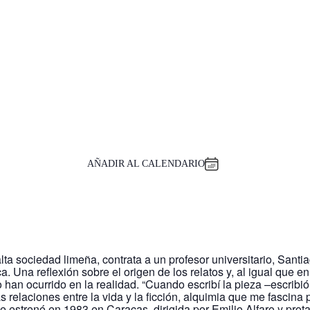
AÑADIR AL CALENDARIO
lta sociedad limeña, contrata a un profesor universitario, Santia
ca. Una reflexión sobre el origen de los relatos y, al igual que 
 han ocurrido en la realidad. “Cuando escribí la pieza –escribió
s relaciones entre la vida y la ficción, alquimia que me fascina
e estrenó en 1983 en Caracas, dirigida por Emilio Alfaro y prot