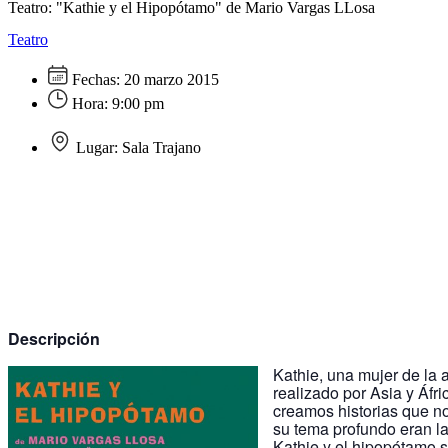
Teatro: "Kathie y el Hipopótamo" de Mario Vargas LLosa
Teatro
Fechas:
20 marzo 2015
Hora:
9:00 pm
Lugar:
Sala Trajano
Descripción
Kathie, una mujer de la a
realizado por Asia y Áfri
creamos historias que no
su tema profundo eran la
Kathie y el hipopótamo s