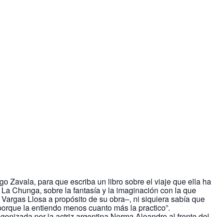
go Zavala, para que escriba un libro sobre el viaje que ella ha
en La Chunga, sobre la fantasía y la imaginación con la que
 Vargas Llosa a propósito de su obra–, ni siquiera sabía que
 porque la entiendo menos cuanto más la practico”.
agonizada por la actriz argentina Norma Aleandro al frente del