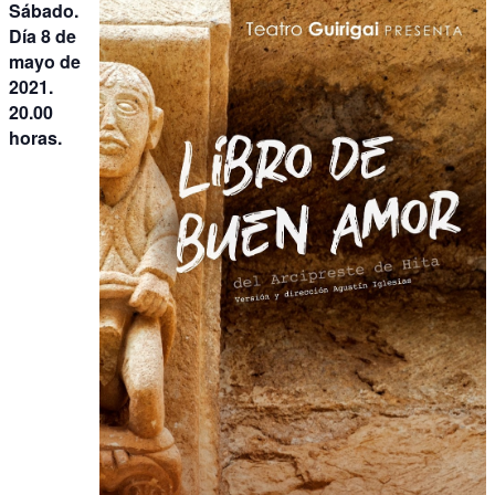
Sábado.
Día 8 de
mayo de
2021.
20.00
horas.