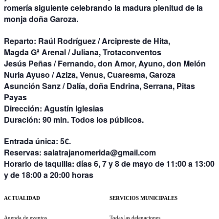
romería siguiente celebrando la madura plenitud de la
monja doña Garoza.
Reparto:
Raúl Rodríguez / Arcipreste de Hita,
Magda Gª Arenal / Juliana, Trotaconventos
Jesús Peñas / Fernando, don Amor, Ayuno, don Melón
Nuria Ayuso / Aziza, Venus, Cuaresma, Garoza
Asunción Sanz / Dalía, doña Endrina, Serrana, Pitas
Payas
Dirección:
Agustín Iglesias
Duración:
90 min. Todos los públicos.
Entrada única:
5€.
Reservas:
salatrajanomerida@gmail.com
Horario de taquilla:
días 6, 7 y 8 de mayo de 11:00 a 13:00
y de 18:00 a 20:00 horas
ACTUALIDAD
SERVICIOS MUNICIPALES
Agenda de eventos
Todas las delegaciones