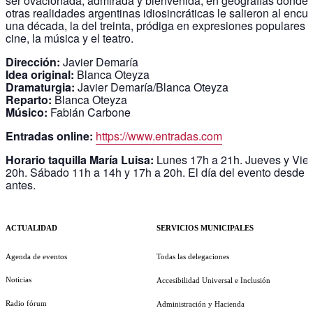
ser ovacionada, admirada y bienvenida, en geografías donde e
otras realidades argentinas idiosincráticas le salieron al encue
una década, la del treinta, pródiga en expresiones populares 
cine, la música y el teatro.
Dirección:
Javier Demaría
Idea original:
Blanca Oteyza
Dramaturgia:
Javier Demaría/Blanca Oteyza
Reparto:
Blanca Oteyza
Músico:
Fabián Carbone
Entradas online:
https://www.entradas.com
Horario taquilla María Luisa:
Lunes 17h a 21h. Jueves y Vie
20h. Sábado 11h a 14h y 17h a 20h. El día del evento desde 
antes.
ACTUALIDAD
SERVICIOS MUNICIPALES
Agenda de eventos
Todas las delegaciones
Noticias
Accesibilidad Universal e Inclusión
Radio fórum
Administración y Hacienda