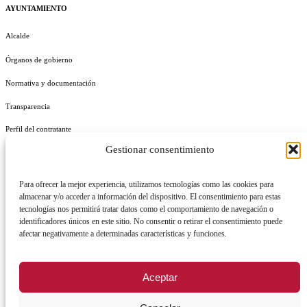
AYUNTAMIENTO
Alcalde
Órganos de gobierno
Normativa y documentación
Transparencia
Perfil del contratante
Gestionar consentimiento
Plan de Medidas Antifraude
Identidad Corporativa
Para ofrecer la mejor experiencia, utilizamos tecnologías como las cookies para
almacenar y/o acceder a información del dispositivo. El consentimiento para estas
tecnologías nos permitirá tratar datos como el comportamiento de navegación o
identificadores únicos en este sitio. No consentir o retirar el consentimiento puede
afectar negativamente a determinadas características y funciones.
AVISO LEGAL
POLÍTICA DE PRIVACIDAD
POLÍTICA DE COOKIES
Aceptar
POLÍTICA DE SEGURIDAD
REGISTRO DE ACTIVIDADES DE TRATAMIENTO