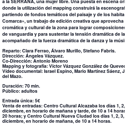
a la SERRANA, una mujer libre. Una puesta en escena orig
donde la utilización del mapping construirá la escenografí
partiendo de fondos temáticos del paisaje y de los habitan
Comarca», un trabajo de edición creativa que aprovecha l
cromática y cultural de la zona para lograr composiciones 
de vanguardia y para sustentar la tensión dramática de la
acompañado de la fuerza dramática de la danza y la músic
Reparto:
Clara Ferrao, Álvaro Murillo, Stefano Fabris.
Dirección:
Ángeles Vázquez.
Co-Dirección:
Antonio Moreno
Mapping y fotografía:
Víctor Vázquez González de Queved
Vídeo documental:
Israel Espino, Mario Martínez Sáenz, J
del Mazo.
Duración:
70 min.
Público:
adultos
Entrada única:
5€
Venta de entradas:
Centro Cultural Alcazaba los días 1, 2, 3
diciembre, en horario de mañana y tarde, de 10 a 14 horas 
20 horas; y Centro Cultural Nueva Ciudad los días 1, 2, 3, 
diciembre, en horario de mañana, de 10 a 14 horas.