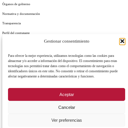
Órganos de gobierno
Normativa y documentación
Transparencia
Perfil del contratante
Gestionar consentimiento
Plan de Medidas Antifraude
Identidad Corporativa
Para ofrecer la mejor experiencia, utilizamos tecnologías como las cookies para
almacenar y/o acceder a información del dispositivo. El consentimiento para estas
tecnologías nos permitirá tratar datos como el comportamiento de navegación o
identificadores únicos en este sitio. No consentir o retirar el consentimiento puede
afectar negativamente a determinadas características y funciones.
AVISO LEGAL
POLÍTICA DE PRIVACIDAD
POLÍTICA DE COOKIES
Aceptar
POLÍTICA DE SEGURIDAD
REGISTRO DE ACTIVIDADES DE TRATAMIENTO
Cancelar
Ver preferencias
Facebook
X
Instagram
YouTu