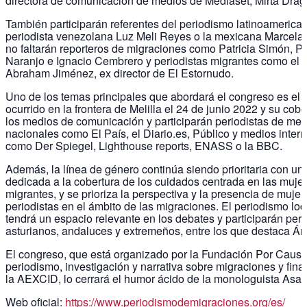
directora de comunicación de medios de Mediaset, Mirta Drag
También participarán referentes del periodismo latinoamerica
periodista venezolana Luz Meli Reyes o la mexicana Marcela T
no faltarán reporteros de migraciones como Patricia Simón, P
Naranjo e Ignacio Cembrero y periodistas migrantes como el
Abraham Jiménez, ex director de El Estornudo.
Uno de los temas principales que abordará el congreso es el 
ocurrido en la frontera de Melilla el 24 de junio 2022 y su cobe
los medios de comunicación y participarán periodistas de med
nacionales como El País, el Diario.es, Público y medios inter
como Der Spiegel, Lighthouse reports, ENASS o la BBC.
Además, la línea de género continúa siendo prioritaria con u
dedicada a la cobertura de los cuidados centrada en las muje
migrantes, y se prioriza la perspectiva y la presencia de mujer
periodistas en el ámbito de las migraciones. El periodismo lo
tendrá un espacio relevante en los debates y participarán peri
asturianos, andaluces y extremeños, entre los que destaca Án
El congreso, que está organizado por la Fundación Por Caus
periodismo, investigación y narrativa sobre migraciones y fin
la AEXCID, lo cerrará el humor ácido de la monologuista Asaa
Web oficial:
https://www.periodismodemigraciones.org/es/