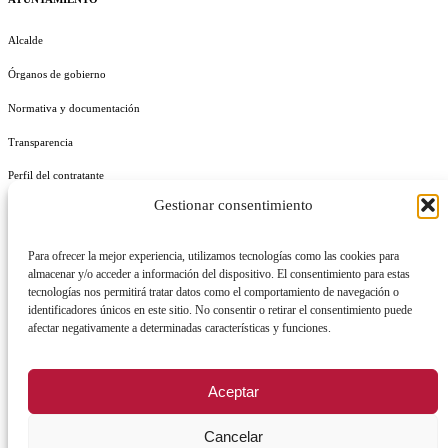
Alcalde
Órganos de gobierno
Normativa y documentación
Transparencia
Perfil del contratante
Gestionar consentimiento
Plan de Medidas Antifraude
Identidad Corporativa
Para ofrecer la mejor experiencia, utilizamos tecnologías como las cookies para
almacenar y/o acceder a información del dispositivo. El consentimiento para estas
tecnologías nos permitirá tratar datos como el comportamiento de navegación o
identificadores únicos en este sitio. No consentir o retirar el consentimiento puede
afectar negativamente a determinadas características y funciones.
AVISO LEGAL
POLÍTICA DE PRIVACIDAD
POLÍTICA DE COOKIES
Aceptar
POLÍTICA DE SEGURIDAD
REGISTRO DE ACTIVIDADES DE TRATAMIENTO
Cancelar