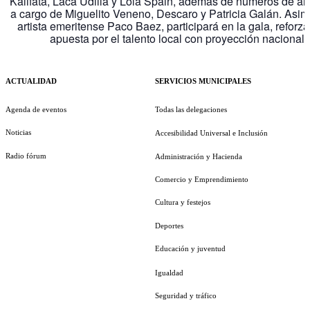
Kalifata, Laca Udilla y Lola Spain, además de números de a
a cargo de Miguelito Veneno, Descaro y Patricia Galán. Asim
artista emeritense Paco Baez, participará en la gala, reforz
apuesta por el talento local con proyección nacional.
ACTUALIDAD
SERVICIOS MUNICIPALES
Agenda de eventos
Todas las delegaciones
Noticias
Accesibilidad Universal e Inclusión
Radio fórum
Administración y Hacienda
Comercio y Emprendimiento
Cultura y festejos
Deportes
Educación y juventud
Igualdad
Seguridad y tráfico