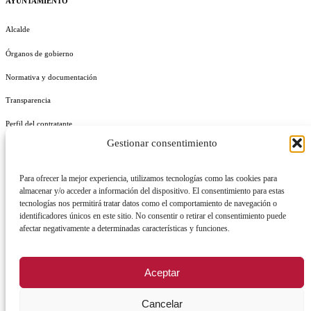
AYUNTAMIENTO
Alcalde
Órganos de gobierno
Normativa y documentación
Transparencia
Perfil del contratante
Gestionar consentimiento
Plan de Medidas Antifraude
Identidad Corporativa
Para ofrecer la mejor experiencia, utilizamos tecnologías como las cookies para
almacenar y/o acceder a información del dispositivo. El consentimiento para estas
tecnologías nos permitirá tratar datos como el comportamiento de navegación o
identificadores únicos en este sitio. No consentir o retirar el consentimiento puede
afectar negativamente a determinadas características y funciones.
AVISO LEGAL
POLÍTICA DE PRIVACIDAD
POLÍTICA DE COOKIES
Aceptar
POLÍTICA DE SEGURIDAD
REGISTRO DE ACTIVIDADES DE TRATAMIENTO
Cancelar