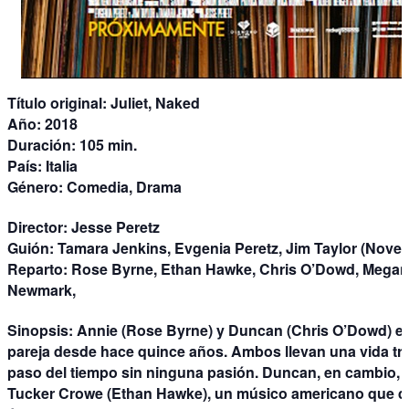
Título original:
Juliet, Naked
Año:
2018
Duración:
105 min.
País:
Italia
Género:
Comedia, Drama
Director:
Jesse Peretz
Guión:
Tamara Jenkins, Evgenia Peretz, Jim Taylor (Novel
Reparto:
Rose Byrne, Ethan Hawke, Chris O’Dowd, Megan 
Newmark,
Sinopsis:
Annie (Rose Byrne) y Duncan (Chris O’Dowd) es
pareja desde hace quince años. Ambos llevan una vida tran
paso del tiempo sin ninguna pasión. Duncan, en cambio, 
Tucker Crowe (Ethan Hawke), un músico americano que des