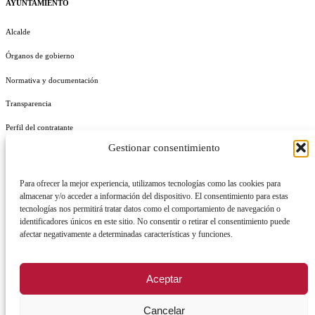
AYUNTAMIENTO
Alcalde
Órganos de gobierno
Normativa y documentación
Transparencia
Perfil del contratante
Gestionar consentimiento
Plan de Medidas Antifraude
Identidad Corporativa
Para ofrecer la mejor experiencia, utilizamos tecnologías como las cookies para
almacenar y/o acceder a información del dispositivo. El consentimiento para estas
tecnologías nos permitirá tratar datos como el comportamiento de navegación o
identificadores únicos en este sitio. No consentir o retirar el consentimiento puede
afectar negativamente a determinadas características y funciones.
AVISO LEGAL
POLÍTICA DE PRIVACIDAD
POLÍTICA DE COOKIES
Aceptar
POLÍTICA DE SEGURIDAD
REGISTRO DE ACTIVIDADES DE TRATAMIENTO
Cancelar