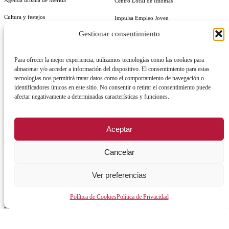
Agenda urbana de Mérida
Centro Local de Idiomas
Cultura y festejos
Impulsa Empleo Joven
Gestionar consentimiento
Guía útil
Generación IN Empleo
Vives Emplea Saludable Mérida
Para ofrecer la mejor experiencia, utilizamos tecnologías como las cookies para
almacenar y/o acceder a información del dispositivo. El consentimiento para estas
Cursos y Actividades
tecnologías nos permitirá tratar datos como el comportamiento de navegación o
AYUNTAMIENTO
identificadores únicos en este sitio. No consentir o retirar el consentimiento puede
afectar negativamente a determinadas características y funciones.
Alcalde
Órganos de gobierno
Aceptar
Normativa y documentación
Cancelar
Transparencia
Ver preferencias
Perfil del contratante
Plan de Medidas Antifraude
Política de Cookies
Política de Privacidad
Identidad Corporativa