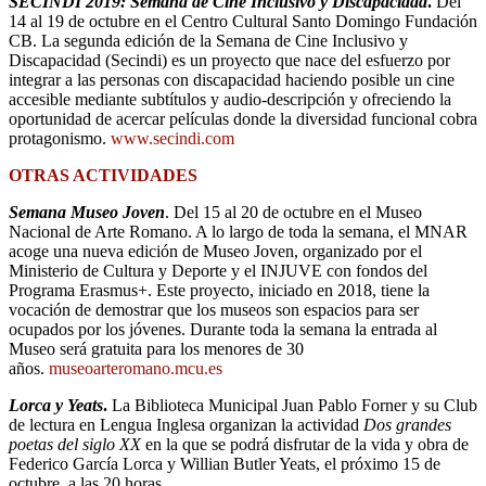
SECINDI 2019: Semana de Cine Inclusivo y Discapacidad
.
Del
14 al 19 de octubre en el Centro Cultural Santo Domingo Fundación
CB. La segunda edición de la Semana de Cine Inclusivo y
Discapacidad (Secindi) es un proyecto que nace del esfuerzo por
integrar a las personas con discapacidad haciendo posible un cine
accesible mediante subtítulos y audio-descripción y ofreciendo la
oportunidad de acercar películas donde la diversidad funcional cobra
protagonismo.
www.secindi.com
OTRAS ACTIVIDADES
Semana Museo Joven
. Del 15 al 20 de octubre en el Museo
Nacional de Arte Romano. A lo largo de toda la semana, el MNAR
acoge una nueva edición de Museo Joven, organizado por el
Ministerio de Cultura y Deporte y el INJUVE con fondos del
Programa Erasmus+. Este proyecto, iniciado en 2018, tiene la
vocación de demostrar que los museos son espacios para ser
ocupados por los jóvenes. Durante toda la semana la entrada al
Museo será gratuita para los menores de 30
años.
museoarteromano.mcu.es
Lorca y Yeats
.
La Biblioteca Municipal Juan Pablo Forner y su Club
de lectura en Lengua Inglesa organizan la actividad
Dos grandes
poetas del siglo XX
en la que se podrá disfrutar de la vida y obra de
Federico García Lorca y Willian Butler Yeats, el próximo 15 de
octubre, a las 20 horas.