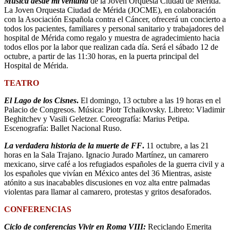
Música desde mi ventana
de la Joven Orquesta Ciudad de Mérida.
La Joven Orquesta Ciudad de Mérida (JOCME), en colaboración
con la Asociación Española contra el Cáncer, ofrecerá un concierto a
todos los pacientes, familiares y personal sanitario y trabajadores del
hospital de Mérida como regalo y muestra de agradecimiento hacia
todos ellos por la labor que realizan cada día. Será el sábado 12 de
octubre, a partir de las 11:30 horas, en la puerta principal del
Hospital de Mérida.
TEATRO
El Lago de los Cisnes
.
El domingo, 13 octubre a las 19 horas en el
Palacio de Congresos. Música: Piotr Tchaikovsky. Libreto: Vladimir
Beghitchev y Vasili Geletzer. Coreografía: Marius Petipa.
Escenografía: Ballet Nacional Ruso.
La verdadera historia de la muerte de FF
.
11 octubre, a las 21
horas en la Sala Trajano. Ignacio Jurado Martínez, un camarero
mexicano, sirve café a los refugiados españoles de la guerra civil y a
los españoles que vivían en México antes del 36 Mientras, asiste
atónito a sus inacabables discusiones en voz alta entre palmadas
violentas para llamar al camarero, protestas y gritos desaforados.
CONFERENCIAS
Ciclo de conferencias Vivir en Roma VIII:
Reciclando Emerita