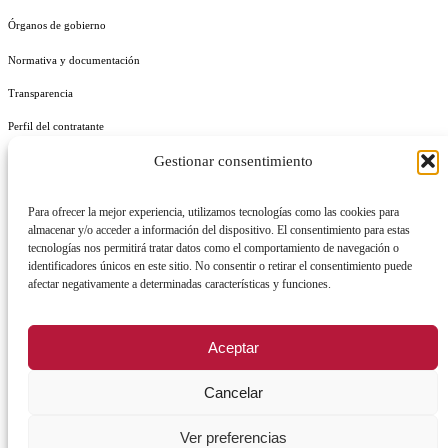
Órganos de gobierno
Normativa y documentación
Transparencia
Perfil del contratante
Gestionar consentimiento
Plan de Medidas Antifraude
Identidad Corporativa
Para ofrecer la mejor experiencia, utilizamos tecnologías como las cookies para
almacenar y/o acceder a información del dispositivo. El consentimiento para estas
tecnologías nos permitirá tratar datos como el comportamiento de navegación o
identificadores únicos en este sitio. No consentir o retirar el consentimiento puede
afectar negativamente a determinadas características y funciones.
AVISO LEGAL
POLÍTICA DE PRIVACIDAD
POLÍTICA DE COOKIES
Aceptar
POLÍTICA DE SEGURIDAD
REGISTRO DE ACTIVIDADES DE TRATAMIENTO
Cancelar
Facebook
X
Instagram
YouTu
Ver preferencias