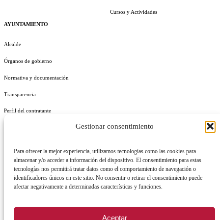
Cursos y Actividades
AYUNTAMIENTO
Alcalde
Órganos de gobierno
Normativa y documentación
Transparencia
Perfil del contratante
Gestionar consentimiento
Plan de Medidas Antifraude
Identidad Corporativa
Para ofrecer la mejor experiencia, utilizamos tecnologías como las cookies para
almacenar y/o acceder a información del dispositivo. El consentimiento para estas
tecnologías nos permitirá tratar datos como el comportamiento de navegación o
identificadores únicos en este sitio. No consentir o retirar el consentimiento puede
afectar negativamente a determinadas características y funciones.
AVISO LEGAL
POLÍTICA DE PRIVACIDAD
POLÍTICA DE COOKIES
Aceptar
POLÍTICA DE SEGURIDAD
REGISTRO DE ACTIVIDADES DE TRATAMIENTO