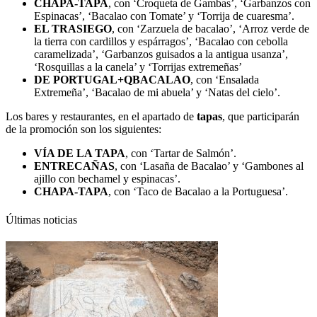
CHAPA-TAPA
, con ‘Croqueta de Gambas’, ‘Garbanzos con
Espinacas’, ‘Bacalao con Tomate’ y ‘Torrija de cuaresma’.
EL TRASIEGO
, con ‘Zarzuela de bacalao’, ‘Arroz verde de
la tierra con cardillos y espárragos’, ‘Bacalao con cebolla
caramelizada’, ‘Garbanzos guisados a la antigua usanza’,
‘Rosquillas a la canela’ y ‘Torrijas extremeñas’
DE PORTUGAL+QBACALAO
, con ‘Ensalada
Extremeña’, ‘Bacalao de mi abuela’ y ‘Natas del cielo’.
Los bares y restaurantes, en el apartado de
tapas
, que participarán
de la promoción son los siguientes:
VÍA DE LA TAPA
, con ‘Tartar de Salmón’.
ENTRECAÑAS
, con ‘Lasaña de Bacalao’ y ‘Gambones al
ajillo con bechamel y espinacas’.
CHAPA-TAPA
, con ‘Taco de Bacalao a la Portuguesa’.
Últimas noticias