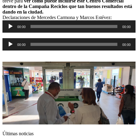
breve para
ver cómo puede incluirse este Centro Comercial
dentro de la Campaña Reciclos que tan buenos resultados está
dando en la ciudad.
Declaraciones de Mercedes Carmona y Marcos Estévez:
Reproductor
00:00
00:00
de
audio
Reproductor
00:00
00:00
de
audio
Últimas noticias