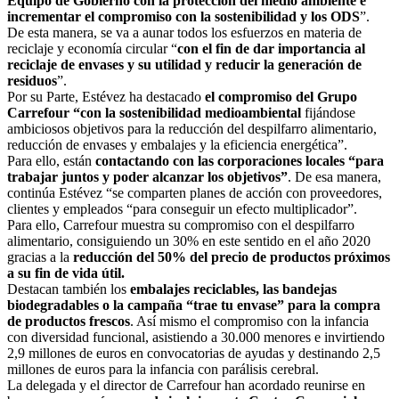
Equipo de Gobierno con la protección del medio ambiente e
incrementar el compromiso con la sostenibilidad y los ODS
”.
De esta manera, se va a aunar todos los esfuerzos en materia de
reciclaje y economía circular “
con el fin de dar importancia al
reciclaje de envases y su utilidad y reducir la generación de
residuos
”.
Por su Parte, Estévez ha destacado
el compromiso del Grupo
Carrefour “con la sostenibilidad medioambiental
fijándose
ambiciosos objetivos para la reducción del despilfarro alimentario,
reducción de envases y embalajes y la eficiencia energética”.
Para ello, están
contactando con las corporaciones locales “para
trabajar juntos y poder alcanzar los objetivos”
. De esa manera,
continúa Estévez “se comparten planes de acción con proveedores,
clientes y empleados “para conseguir un efecto multiplicador”.
Para ello, Carrefour muestra su compromiso con el despilfarro
alimentario, consiguiendo un 30% en este sentido en el año 2020
gracias a la
reducción del 50% del precio de productos próximos
a su fin de vida útil.
Destacan también los
embalajes reciclables, las bandejas
biodegradables o la campaña “trae tu envase” para la compra
de productos frescos
. Así mismo el compromiso con la infancia
con diversidad funcional, asistiendo a 30.000 menores e invirtiendo
2,9 millones de euros en convocatorias de ayudas y destinando 2,5
millones de euros para la infancia con parálisis cerebral.
La delegada y el director de Carrefour han acordado reunirse en