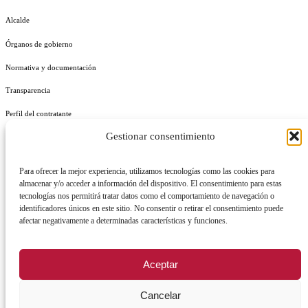
Alcalde
Órganos de gobierno
Normativa y documentación
Transparencia
Perfil del contratante
Gestionar consentimiento
Plan de Medidas Antifraude
Identidad Corporativa
Para ofrecer la mejor experiencia, utilizamos tecnologías como las cookies para
almacenar y/o acceder a información del dispositivo. El consentimiento para estas
tecnologías nos permitirá tratar datos como el comportamiento de navegación o
identificadores únicos en este sitio. No consentir o retirar el consentimiento puede
afectar negativamente a determinadas características y funciones.
AVISO LEGAL
POLÍTICA DE PRIVACIDAD
POLÍTICA DE COOKIES
Aceptar
POLÍTICA DE SEGURIDAD
REGISTRO DE ACTIVIDADES DE TRATAMIENTO
Cancelar