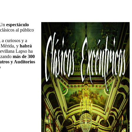
. Un
espectáculo
clásicos al público
 a curiosos y a
e Mérida, y
habrá
evillana Lapso ha
lizando
más de 300
atros y Auditorios
b