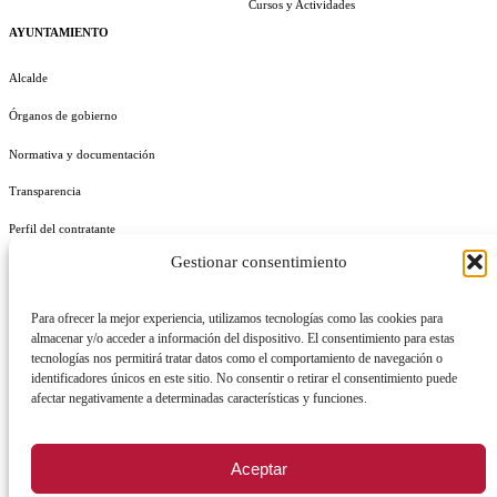
Cursos y Actividades
AYUNTAMIENTO
Alcalde
Órganos de gobierno
Normativa y documentación
Transparencia
Perfil del contratante
Gestionar consentimiento
Plan de Medidas Antifraude
Identidad Corporativa
Para ofrecer la mejor experiencia, utilizamos tecnologías como las cookies para
almacenar y/o acceder a información del dispositivo. El consentimiento para estas
tecnologías nos permitirá tratar datos como el comportamiento de navegación o
identificadores únicos en este sitio. No consentir o retirar el consentimiento puede
afectar negativamente a determinadas características y funciones.
AVISO LEGAL
POLÍTICA DE PRIVACIDAD
POLÍTICA DE COOKIES
Aceptar
POLÍTICA DE SEGURIDAD
REGISTRO DE ACTIVIDADES DE TRATAMIENTO