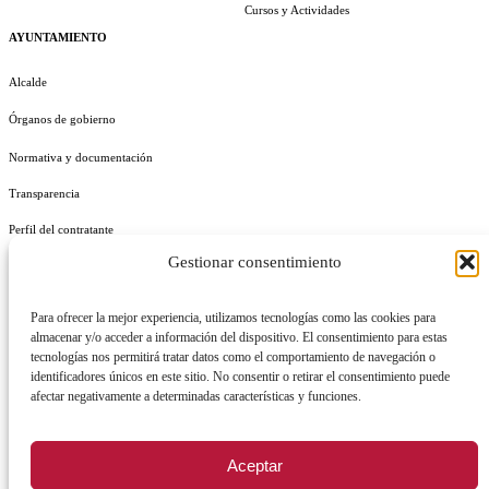
Cursos y Actividades
AYUNTAMIENTO
Alcalde
Órganos de gobierno
Normativa y documentación
Transparencia
Perfil del contratante
Gestionar consentimiento
Plan de Medidas Antifraude
Identidad Corporativa
Para ofrecer la mejor experiencia, utilizamos tecnologías como las cookies para
almacenar y/o acceder a información del dispositivo. El consentimiento para estas
tecnologías nos permitirá tratar datos como el comportamiento de navegación o
identificadores únicos en este sitio. No consentir o retirar el consentimiento puede
afectar negativamente a determinadas características y funciones.
AVISO LEGAL
POLÍTICA DE PRIVACIDAD
POLÍTICA DE COOKIES
Aceptar
POLÍTICA DE SEGURIDAD
REGISTRO DE ACTIVIDADES DE TRATAMIENTO