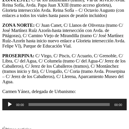
Reina Sofía, Avda. Papa Juan XXIII (tramo acceso glorieta),
Glorieta intersección Avda. Reina Sofía – C/ Octavio Augusto (con
enlaces a todos los viales hasta pasos de peatón incluidos)
ZONA NORTE:
C/ Juan Canet, C/ Llanos de Olivenza (tramo C/
José Martínez Ruíz Azorín-hasta intersección con Avda. de
Pitágoras), C/ Camino Viejo de Mirandilla (tramo C/ José Martínez
Ruíz-Azorín hasta inicio nuevo enlace a Glorieta intersección Avda.
Felipe VI), Parque de Educación Vial.
PROSERPINA:
C/ Virgo, C/ Piscis, C/ Acuario, C/ Grenoble, C/
Libra, C/ del Agua, C/ Columela (tramo C/ del Agua-C/ Jerez de los
Caballeros), C/ Jerez de los Caballeros (tramos), C/ Montánchez
(tramos inicio y fin), C/ Urogallo, C/ Coria (tramo Avda. Proserpina
– C/ Jerez de los Caballeros), C/ Llerena, Aparcamiento Museo del
Agua.
Carmen Yánez, delegada de Urbanismo:
Reproductor
00:00
00:00
de
audio