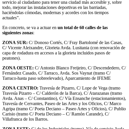
servicio al ciudadano para tener una ciudad más accesible y, sobre
todo, mejorar las instalaciones deportivas en las barriadas,
haciéndolas cómodas, modernas y acordes con los tiempos
actuales”.
En concreto, se va a actuar en
un total de 60 calles de las
siguientes zonas
:
ZONA SUR:
C/ Donoso Cortés, C/ Fray Bartolomé de las Casas,
C/ Vicente Aleixandre, Glorieta Avda. Lusitania (con renovación de
capa de rodadura en accesos a la glorieta incluidos pasos de
peatones).
ZONA OESTE:
C/ Antonio Blanco Freijeiro, C/ Descendedero, C/
Fernández Casado, C/ Tarraco, Avda. Sos Vaynat (tramo C/
Tarraco-hasta paso sobreelevado), Aparcamiento de IFEME
ZONA CENTRO:
Travesía de Pizarro, C/ Lope de Vega (tramo
Travesía Pizarro – C/ Calderón de la Barca), C/ Atarazanas (tramo
Avda. Anas – C/ Constantino), C/ Vía Ensanche (estacionamientos),
Travesía de Cervantes, Paseo de las Artes y los Oficios, C/ Marco
Agripa (tramo C/ Poeta Deciano – Paseo Artes y Oficios), C/ Publio
Carisio (tramo C/ Poeta Deciano – C/ Ramón Carande), C/
Villafranca de los Barros.
ZONA ESTE:
C/ de los Industriales (tramo), Vía de servicio Avda.