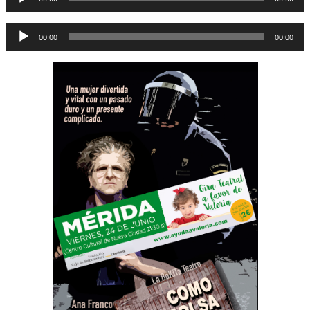
de
audio
Reproductor
00:00
00:00
de
audio