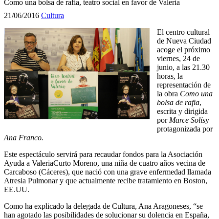
Como una bolsa de rafia, teatro social en favor de Valeria
21/06/2016
Cultura
El centro cultural
de Nueva Ciudad
acoge el próximo
viernes, 24 de
junio, a las 21.30
horas, la
representación de
la obra
Como una
bolsa de rafia
,
escrita y dirigida
por
Marce Solís
y
protagonizada por
Ana Franco.
Este espectáculo servirá para recaudar fondos para la Asociación
Ayuda a ValeriaCurto Moreno, una niña de cuatro años vecina de
Carcaboso (Cáceres), que nació con una grave enfermedad llamada
Atresia Pulmonar y que actualmente recibe tratamiento en Boston,
EE.UU.
Como ha explicado la delegada de Cultura, Ana Aragoneses, “se
han agotado las posibilidades de solucionar su dolencia en España,