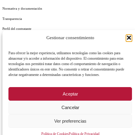
Normativa y documentación
Transparencia
Perfil del contratante
Gestionar consentimiento
Plan de Medidas Antifraude
Identidad Corporativa
Para ofrecer la mejor experiencia, utilizamos tecnologías como las cookies para
almacenar y/o acceder a información del dispositivo. El consentimiento para estas
tecnologías nos permitirá tratar datos como el comportamiento de navegación o
identificadores únicos en este sitio. No consentir o retirar el consentimiento puede
afectar negativamente a determinadas características y funciones.
AVISO LEGAL
POLÍTICA DE PRIVACIDAD
POLÍTICA DE COOKIES
Aceptar
POLÍTICA DE SEGURIDAD
REGISTRO DE ACTIVIDADES DE TRATAMIENTO
Cancelar
Ver preferencias
Facebook
X
Instagram
YouTu
Política de Cookies
Política de Privacidad