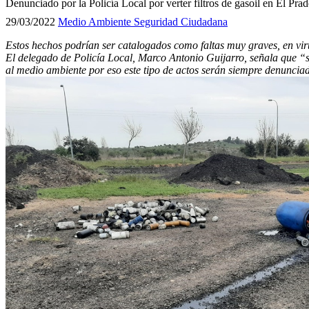
Denunciado por la Policía Local por verter filtros de gasoil en El Pra
29/03/2022
Medio Ambiente
Seguridad Ciudadana
Estos hechos podrían ser catalogados como faltas muy graves, en vi
El delegado de Policía Local, Marco Antonio Guijarro, señala que “so
al medio ambiente por eso este tipo de actos serán siempre denuncia